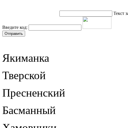
Текст з
Введите код:
Якиманка
Тверской
Пресненский
Басманный
Хамовники