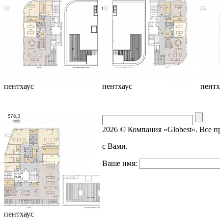
пентхаус
пентхаус
пентх
2026 © Компания «Globest». Все 
с Вами.
Ваше имя:
пентхаус